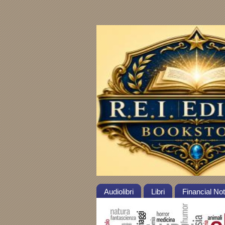
Audiolibri
Libri
Financial No