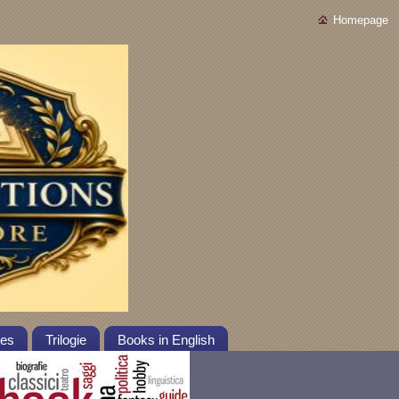
Homepage
tes
Trilogie
Books in English