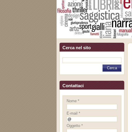
Cerca nel sito
Contattaci
Nome *
E-mail *
Oggetto *