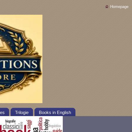
Homepage
tes
Trilogie
Books in English