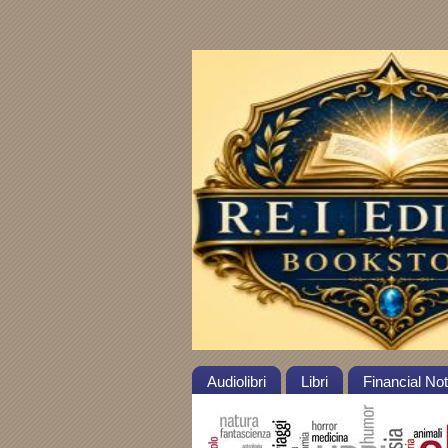
Audiolibri
Libri
Financial No