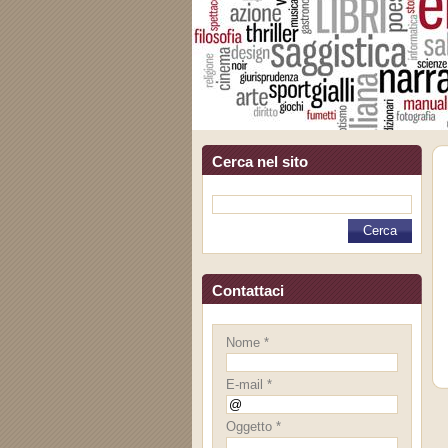
Cerca nel sito
Contattaci
Nome *
E-mail *
Oggetto *