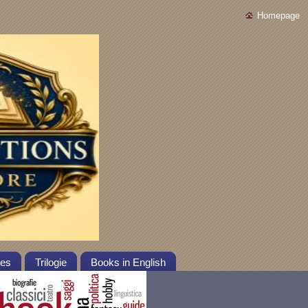
Homepage
tes
Trilogie
Books in English