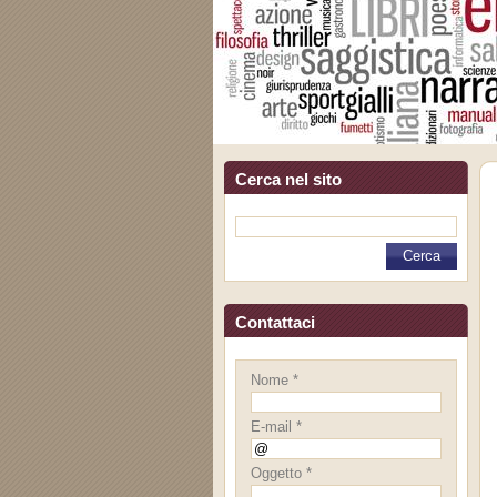
Cerca nel sito
Contattaci
Nome *
E-mail *
Oggetto *