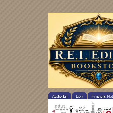
Audiolibri
Libri
Financial No