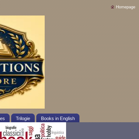
Homepage
tes
Trilogie
Books in English