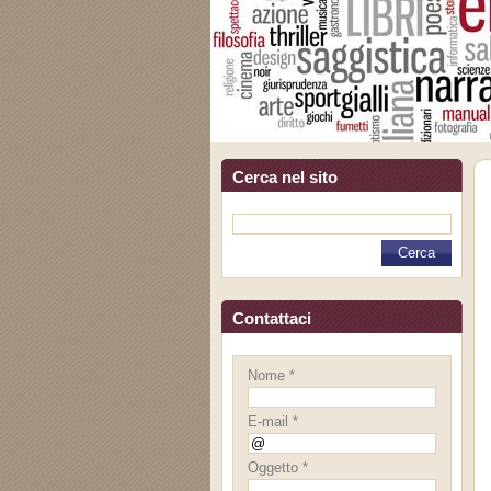
Cerca nel sito
Contattaci
Nome *
E-mail *
Oggetto *