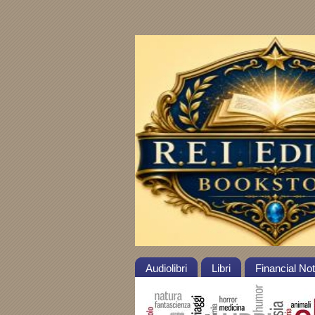
Audiolibri
Libri
Financial No