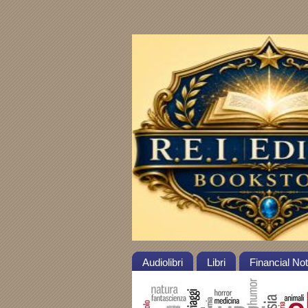
Audiolibri
Libri
Financial No