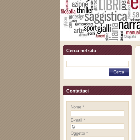
Cerca nel sito
Contattaci
Nome *
E-mail *
Oggetto *