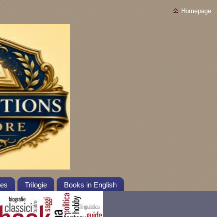
Homepage
tes
Trilogie
Books in English