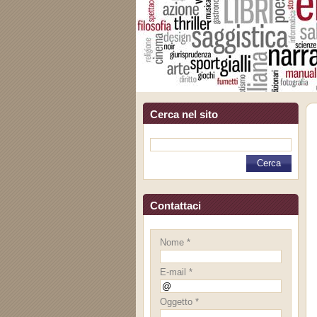
Cerca nel sito
Contattaci
Nome *
E-mail *
Oggetto *