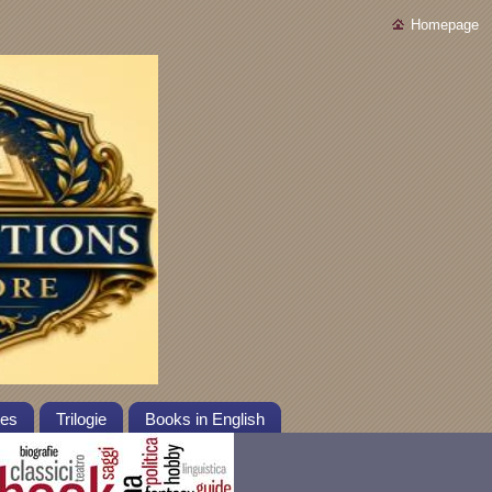
Homepage
tes
Trilogie
Books in English