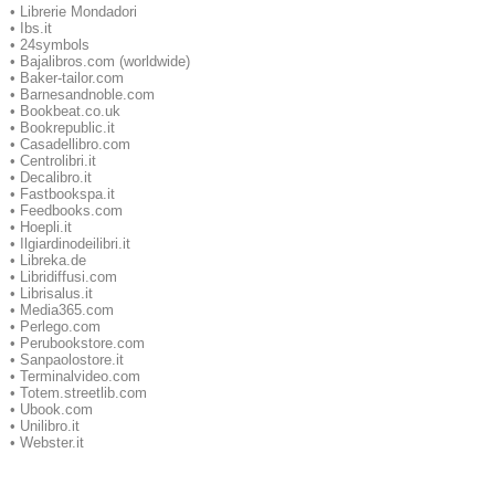
•
Librerie Mondadori
•
Ibs.it
•
24symbols
•
Bajalibros.com (worldwide)
•
Baker-tailor.com
•
Barnesandnoble.com
•
Bookbeat.co.uk
•
Bookrepublic.it
•
Casadellibro.com
•
Centrolibri.it
•
Decalibro.it
•
Fastbookspa.it
•
Feedbooks.com
•
Hoepli.it
•
Ilgiardinodeilibri.it
•
Libreka.de
•
Libridiffusi.com
•
Librisalus.it
•
Media365.com
•
Perlego.com
•
Perubookstore.com
•
Sanpaolostore.it
•
Terminalvideo.com
•
Totem.streetlib.com
•
Ubook.com
•
Unilibro.it
•
Webster.it