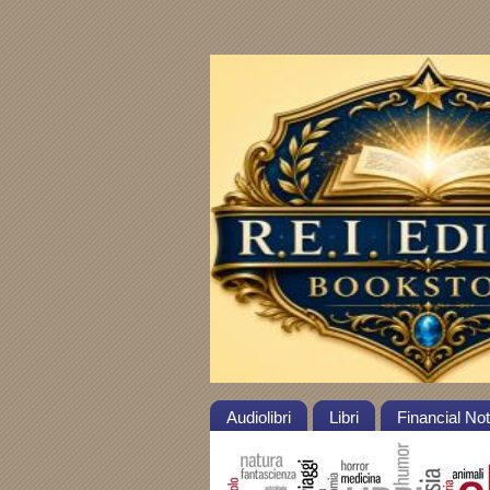
Audiolibri
Libri
Financial No