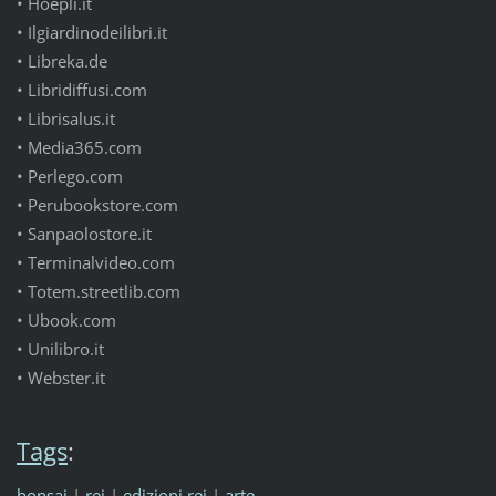
• Hoepli.it
• Ilgiardinodeilibri.it
• Libreka.de
• Libridiffusi.com
• Librisalus.it
• Media365.com
• Perlego.com
• Perubookstore.com
• Sanpaolostore.it
• Terminalvideo.com
• Totem.streetlib.com
• Ubook.com
• Unilibro.it
• Webster.it
Tags
:
bonsai
|
rei
|
edizioni rei
|
arte