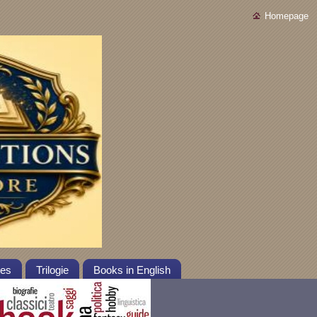
Homepage
tes
Trilogie
Books in English