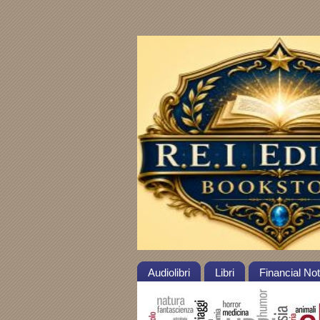
Audiolibri
Libri
Financial No