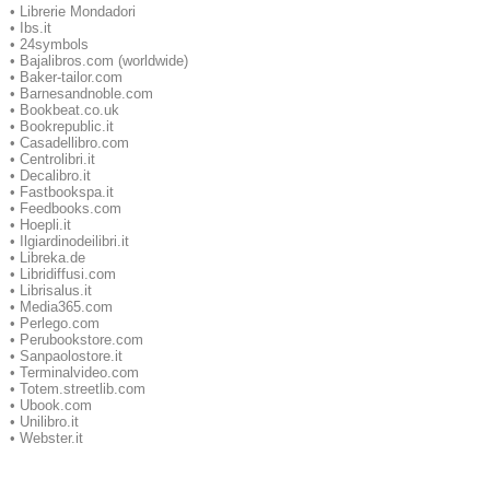
•
Librerie Mondadori
•
Ibs.it
•
24symbols
•
Bajalibros.com (worldwide)
•
Baker-tailor.com
•
Barnesandnoble.com
•
Bookbeat.co.uk
•
Bookrepublic.it
•
Casadellibro.com
•
Centrolibri.it
•
Decalibro.it
•
Fastbookspa.it
•
Feedbooks.com
•
Hoepli.it
•
Ilgiardinodeilibri.it
•
Libreka.de
•
Libridiffusi.com
•
Librisalus.it
•
Media365.com
•
Perlego.com
•
Perubookstore.com
•
Sanpaolostore.it
•
Terminalvideo.com
•
Totem.streetlib.com
•
Ubook.com
•
Unilibro.it
•
Webster.it