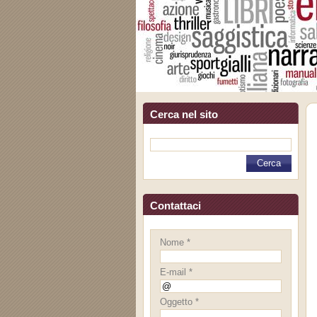
Cerca nel sito
Contattaci
Nome *
E-mail *
Oggetto *