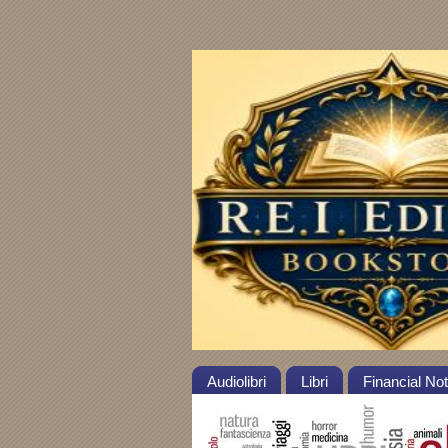
Audiolibri
Libri
Financial No