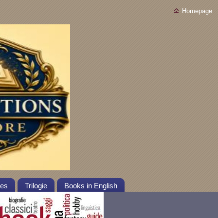
Homepage
tes
Trilogie
Books in English