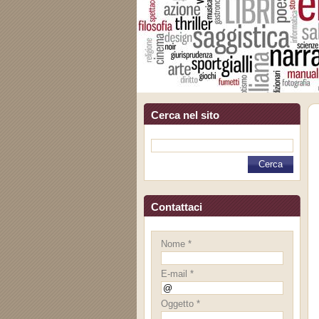
Cerca nel sito
Contattaci
Nome *
E-mail *
Oggetto *