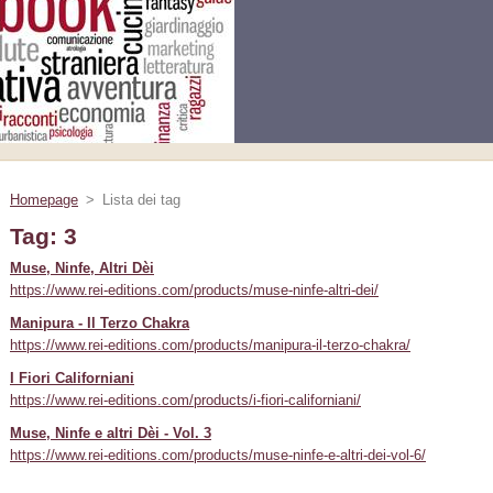
Homepage
>
Lista dei tag
Tag: 3
Muse, Ninfe, Altri Dèi
https://www.rei-editions.com/products/muse-ninfe-altri-dei/
Manipura - Il Terzo Chakra
https://www.rei-editions.com/products/manipura-il-terzo-chakra/
I Fiori Californiani
https://www.rei-editions.com/products/i-fiori-californiani/
Muse, Ninfe e altri Dèi - Vol. 3
https://www.rei-editions.com/products/muse-ninfe-e-altri-dei-vol-6/