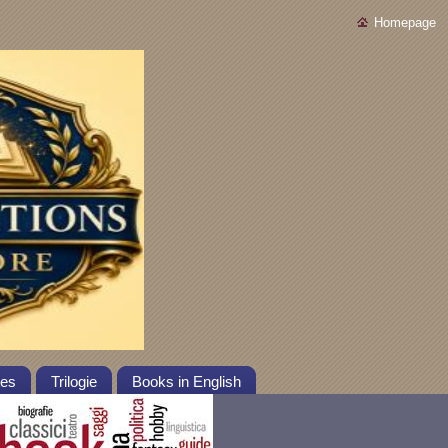
Homepage
tes
Trilogie
Books in English