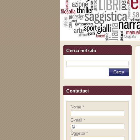
Cerca nel sito
Contattaci
Nome *
E-mail *
Oggetto *