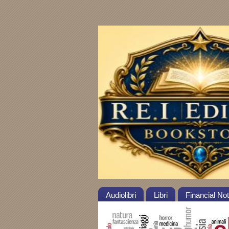
Audiolibri
Libri
Financial No