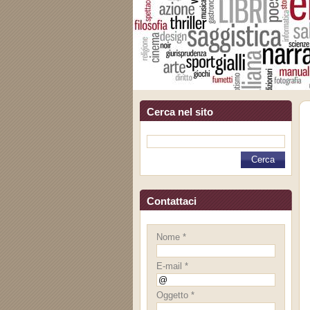
Cerca nel sito
Contattaci
Nome *
E-mail *
Oggetto *