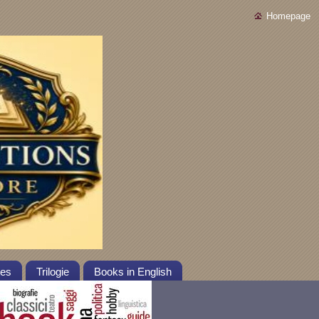
Homepage
tes
Trilogie
Books in English