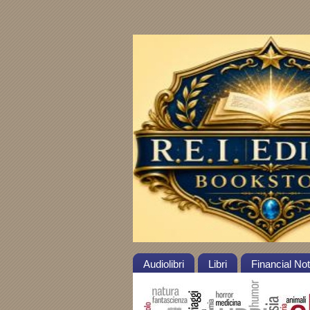
Audiolibri
Libri
Financial No