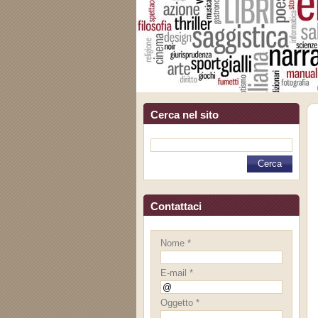
Cerca nel sito
Contattaci
Nome *
E-mail *
Oggetto *