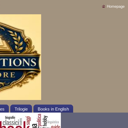
Homepage
tes
Trilogie
Books in English