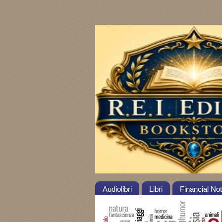
Audiolibri
Libri
Financial No