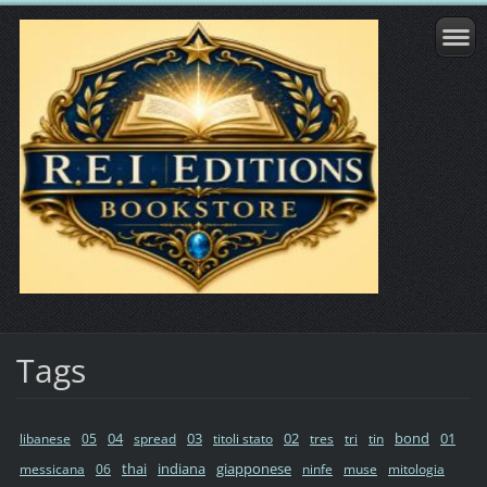
Tags
04
03
02
bond
01
libanese
05
spread
titoli stato
tres
tri
tin
thai
indiana
giapponese
messicana
06
ninfe
muse
mitologia