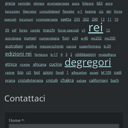
grecia
semidei
olimpo
aromaterapia
aura
folgore
683
avro
lancaster
liberator
consolidated
fieseler
v-1
boeing
ctz
dei
forse
saetta
202
200
speciali
incursori
cromoterapia
205
13
11
10
rei
macchi
09
etf
forex
cambi
forze speciali
v1
12
numeri
fiori
astrologia
numerologia
p39
p-40
mc202
mc200
australiani
spitfire
messerschmitt
caccia
superfortress
b-29
edizioni rei
obbligazioni
fortezza
b-17
4
3
2
muladhara
degregori
etnica
cucina
africana
ricette
btp
cct
bot
azioni
nadi
rating
fondi
1
allocation
asset
bf 109
chakra
prana
cristalloterapia
cristalli
californiani
bach
salute
Contattaci
Nome *: