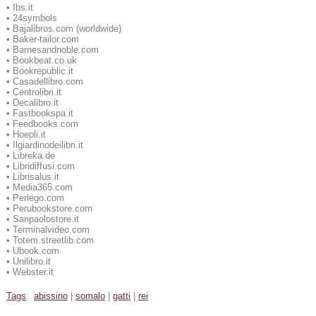
•
Ibs.it
•
24symbols
•
Bajalibros.com (worldwide)
•
Baker-tailor.com
•
Barnesandnoble.com
•
Bookbeat.co.uk
•
Bookrepublic.it
•
Casadellibro.com
•
Centrolibri.it
•
Decalibro.it
•
Fastbookspa.it
•
Feedbooks.com
•
Hoepli.it
•
Ilgiardinodeilibri.it
•
Libreka.de
•
Libridiffusi.com
•
Librisalus.it
•
Media365.com
•
Perlego.com
•
Perubookstore.com
•
Sanpaolostore.it
•
Terminalvideo.com
•
Totem.streetlib.com
•
Ubook.com
•
Unilibro.it
•
Webster.it
Tags
:
abissino
|
somalo
|
gatti
|
rei