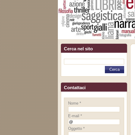
Cerca nel sito
Contattaci
Nome *
E-mail *
Oggetto *