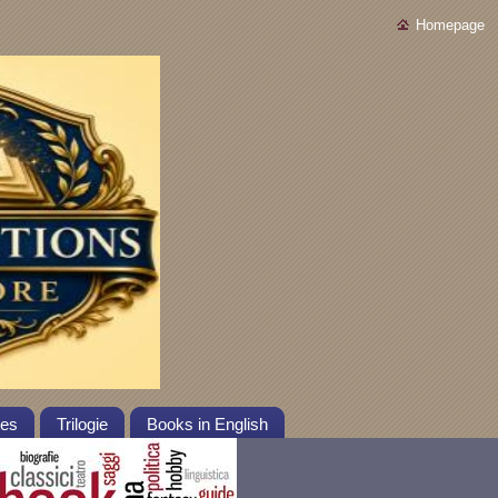
Homepage
tes
Trilogie
Books in English