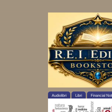
Audiolibri
Libri
Financial No