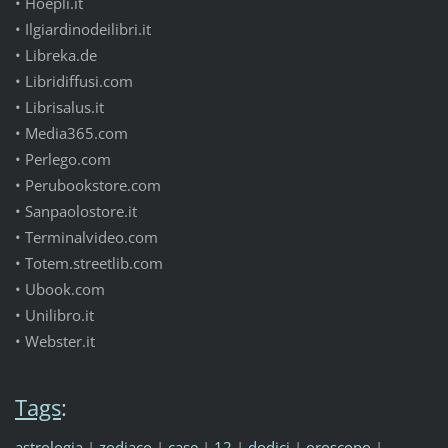
• Hoepli.it
• Ilgiardinodeilibri.it
• Libreka.de
• Libridiffusi.com
• Librisalus.it
• Media365.com
• Perlego.com
• Perubookstore.com
• Sanpaolostore.it
• Terminalvideo.com
• Totem.streetlib.com
• Ubook.com
• Unilibro.it
• Webster.it
Tags
:
astrologia
|
zodiaco
|
case
|
12
|
dodici
|
oroscopo
|