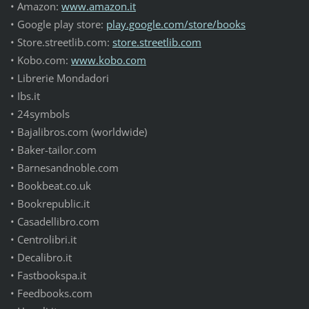
• Amazon:
www.amazon.it
• Google play store:
play.google.com/store/books
• Store.streetlib.com:
store.streetlib.com
• Kobo.com:
www.kobo.com
• Librerie Mondadori
• Ibs.it
• 24symbols
• Bajalibros.com (worldwide)
• Baker-tailor.com
• Barnesandnoble.com
• Bookbeat.co.uk
• Bookrepublic.it
• Casadellibro.com
• Centrolibri.it
• Decalibro.it
• Fastbookspa.it
• Feedbooks.com