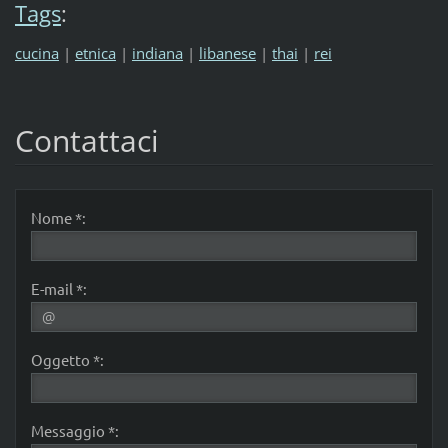
Tags
:
cucina
|
etnica
|
indiana
|
libanese
|
thai
|
rei
Contattaci
Nome *:
E-mail *:
Oggetto *:
Messaggio *: