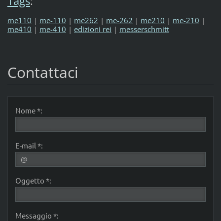
Tags
:
me110
|
me-110
|
me262
|
me-262
|
me210
|
me-210
|
me410
|
me-410
|
edizioni rei
|
messerschmitt
Contattaci
Nome *:
E-mail *:
Oggetto *:
Messaggio *: