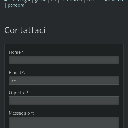
|
pandora
Contattaci
Nome *:
E-mail *:
Oggetto *:
Messaggio *: