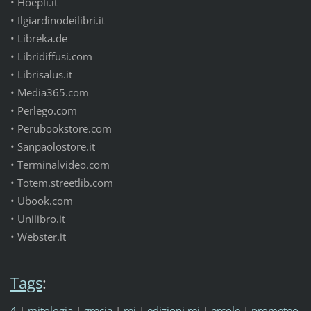
• Hoepli.it
• Ilgiardinodeilibri.it
• Libreka.de
• Libridiffusi.com
• Librisalus.it
• Media365.com
• Perlego.com
• Perubookstore.com
• Sanpaolostore.it
• Terminalvideo.com
• Totem.streetlib.com
• Ubook.com
• Unilibro.it
• Webster.it
Tags
:
4
|
mitologia
|
grecia
|
rei
|
edizioni rei
|
ercole
|
prometeo