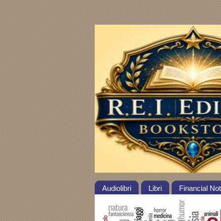
Audiolibri
Libri
Financial No