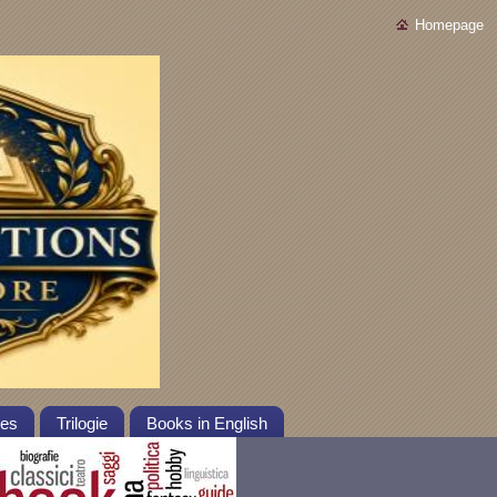
Homepage
tes
Trilogie
Books in English