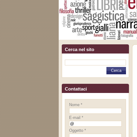
Cerca nel sito
Contattaci
Nome *
E-mail *
Oggetto *