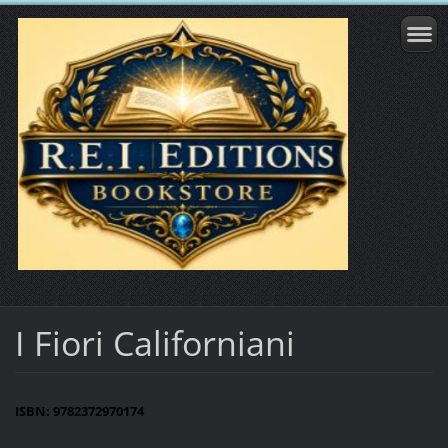
I Fiori Californiani
ISBN: 9782372970174