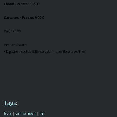
Ebook - Prezzo: 3,69 €
Cartaceo - Prezzo: 9,00 €
Pagine 120
Per acquistare:
•
Digitare il codice ISBN su qualunque libreria on-line.
Tags
:
fiori
|
californiani
|
rei