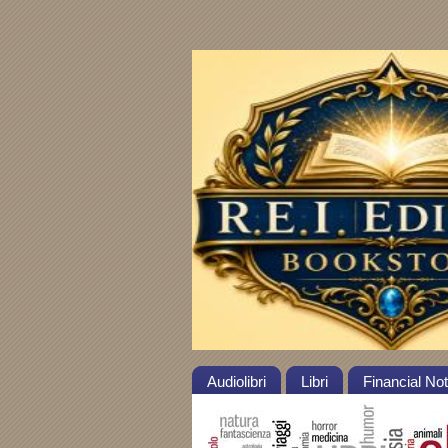
Audiolibri
Libri
Financial No