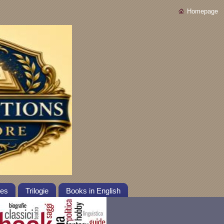
Homepage
tes
Trilogie
Books in English