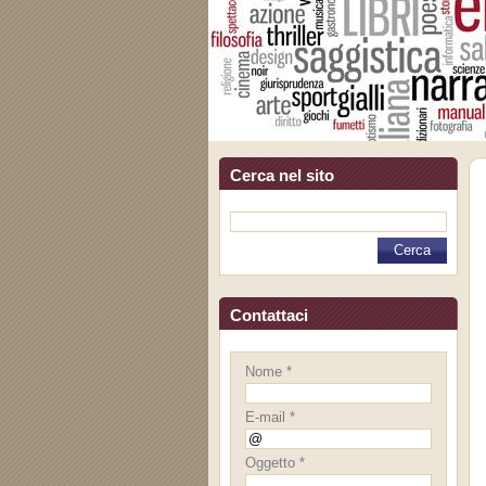
Cerca nel sito
Contattaci
Nome *
E-mail *
Oggetto *