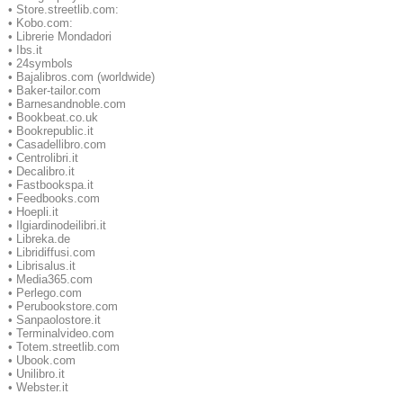
•
Store.streetlib.com:
•
Kobo.com:
•
Librerie Mondadori
•
Ibs.it
•
24symbols
•
Bajalibros.com (worldwide)
•
Baker-tailor.com
•
Barnesandnoble.com
•
Bookbeat.co.uk
•
Bookrepublic.it
•
Casadellibro.com
•
Centrolibri.it
•
Decalibro.it
•
Fastbookspa.it
•
Feedbooks.com
•
Hoepli.it
•
Ilgiardinodeilibri.it
•
Libreka.de
•
Libridiffusi.com
•
Librisalus.it
•
Media365.com
•
Perlego.com
•
Perubookstore.com
•
Sanpaolostore.it
•
Terminalvideo.com
•
Totem.streetlib.com
•
Ubook.com
•
Unilibro.it
•
Webster.it