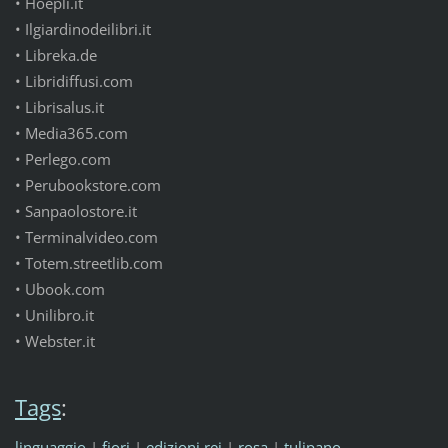
• Hoepli.it
• Ilgiardinodeilibri.it
• Libreka.de
• Libridiffusi.com
• Librisalus.it
• Media365.com
• Perlego.com
• Perubookstore.com
• Sanpaolostore.it
• Terminalvideo.com
• Totem.streetlib.com
• Ubook.com
• Unilibro.it
• Webster.it
Tags
:
linguaggio
|
fiori
|
edizioni rei
|
rosa
|
tulipano