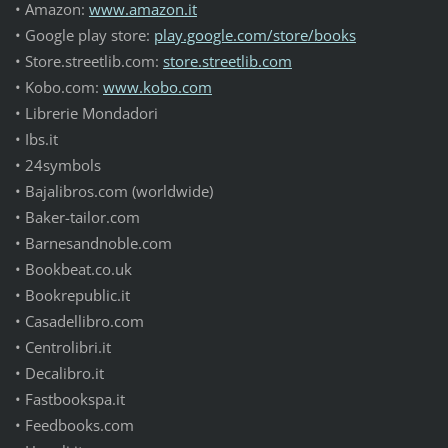
• Amazon:
www.amazon.it
• Google play store:
play.google.com/store/books
• Store.streetlib.com:
store.streetlib.com
• Kobo.com:
www.kobo.com
• Librerie Mondadori
• Ibs.it
• 24symbols
• Bajalibros.com (worldwide)
• Baker-tailor.com
• Barnesandnoble.com
• Bookbeat.co.uk
• Bookrepublic.it
• Casadellibro.com
• Centrolibri.it
• Decalibro.it
• Fastbookspa.it
• Feedbooks.com