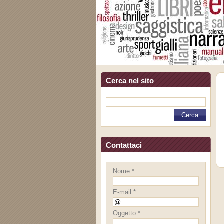
Cerca nel sito
Contattaci
Nome *
E-mail *
Oggetto *