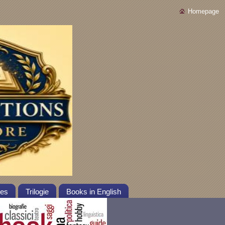
Homepage
tes
Trilogie
Books in English