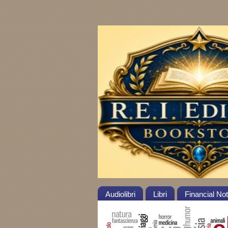
Audiolibri
Libri
Financial No