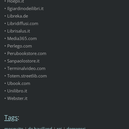
• Hoepli.it
• Ilgiardinodeilibri.it
• Libreka.de
• Libridiffusi.com
• Librisalus.it
• Media365.com
• Perlego.com
• Perubookstore.com
• Sanpaolostore.it
• Terminalvideo.com
• Totem.streetlib.com
• Ubook.com
• Unilibro.it
• Webster.it
Tags
:
mosquito
|
de havilland
|
rei
|
degregori