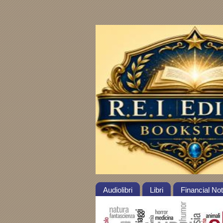
Audiolibri
Libri
Financial No