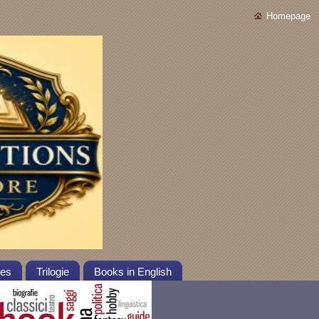
Homepage
tes
Trilogie
Books in English