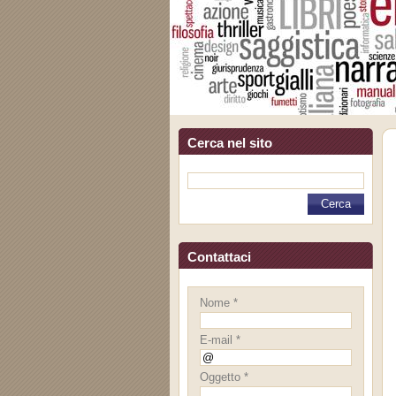
Cerca nel sito
Contattaci
Nome *
E-mail *
Oggetto *