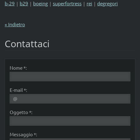
b-29
|
b29
|
boeing
|
superfortress
|
rei
|
degregori
« Indietro
Contattaci
Nome *:
E-mail *:
Oggetto *:
Messaggio *: