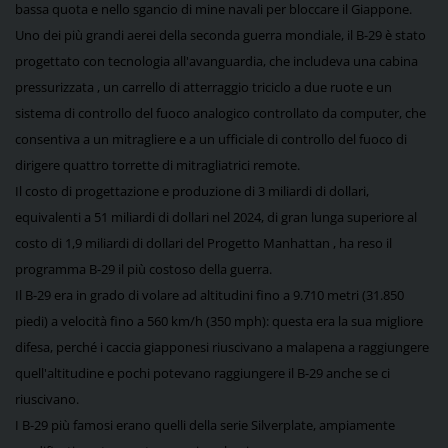
bassa quota e nello sgancio di mine navali per bloccare il Giappone.
Uno dei più grandi aerei della seconda guerra mondiale, il B-29 è stato
progettato con tecnologia all'avanguardia, che includeva una cabina
pressurizzata , un carrello di atterraggio triciclo a due ruote e un
sistema di controllo del fuoco analogico controllato da computer, che
consentiva a un mitragliere e a un ufficiale di controllo del fuoco di
dirigere quattro torrette di mitragliatrici remote.
Il costo di progettazione e produzione di 3 miliardi di dollari,
equivalenti a 51 miliardi di dollari nel 2024, di gran lunga superiore al
costo di 1,9 miliardi di dollari del Progetto Manhattan , ha reso il
programma B-29 il più costoso della guerra.
Il B-29 era in grado di volare ad altitudini fino a 9.710 metri (31.850
piedi) a velocità fino a 560 km/h (350 mph): questa era la sua migliore
difesa, perché i caccia giapponesi riuscivano a malapena a raggiungere
quell'altitudine e pochi potevano raggiungere il B-29 anche se ci
riuscivano.
I B-29 più famosi erano quelli della serie Silverplate, ampiamente