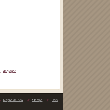
i
|
degregori
Mappa del sito
Stampa
RSS