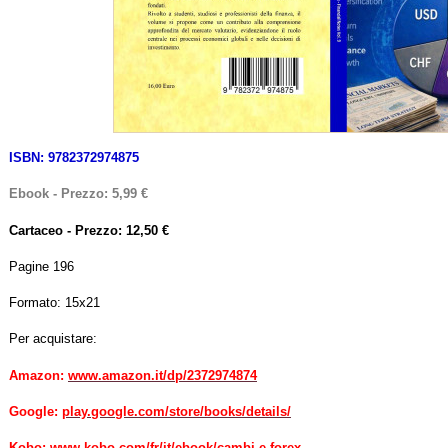
ISBN: 9782372974875
Ebook - Prezzo: 5,99 €
Cartaceo - Prezzo: 12,50 €
Pagine 196
Formato: 15x21
Per acquistare:
Amazon:
www.amazon.it/dp/2372974874
Google:
play.google.com/store/books/details/
Kobo:
www.kobo.com/fr/it/ebook/cambi-e-forex