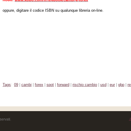
oppure, digitare il codice ISBN su qualunque libreria on-line.
Tags
:
09
|
cambi
|
forex
|
spot
|
forward
|
rischio cambio
|
usd
|
eur
|
gbp
|
re
iservati.