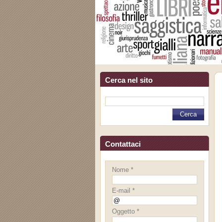
Cerca nel sito
Contattaci
Nome *
E-mail *
Oggetto *