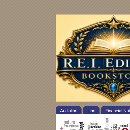
Audiolibri
Libri
Financial No