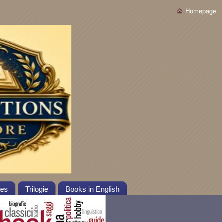
Homepage
tes
Trilogie
Books in English