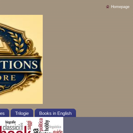
Homepage
tes
Trilogie
Books in English