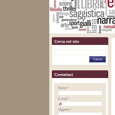
Cerca nel sito
Contattaci
Nome *
E-mail *
Oggetto *