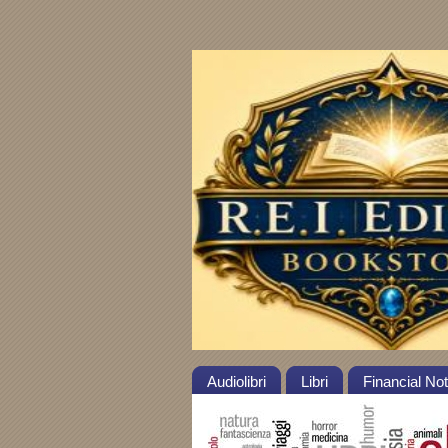
Audiolibri
Libri
Financial No