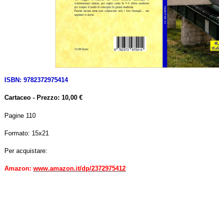
ISBN: 9782372975414
Cartaceo - Prezzo: 10,00 €
Pagine 110
Formato: 15x21
Per acquistare:
Amazon:
www.amazon.it/dp/2372975412