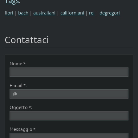
Tags
:
fiori
|
bach
|
australiani
|
californiani
|
rei
|
degregori
Contattaci
Nome *:
E-mail *:
Oggetto *:
Messaggio *: