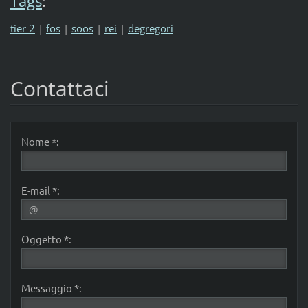
Tags
:
tier 2
|
fos
|
soos
|
rei
|
degregori
Contattaci
Nome *:
E-mail *:
Oggetto *:
Messaggio *: