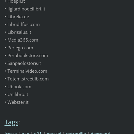
• Hoepli.it
• Ilgiardinodeilibri.it
• Libreka.de
• Libridiffusi.com
• Librisalus.it
• Media365.com
• Perlego.com
• Perubookstore.com
• Sanpaolostore.it
• Terminalvideo.com
• Totem.streetlib.com
• Ubook.com
• Unilibro.it
• Webster.it
Tags
:
frecce
|
pan
|
g91
|
macchi
|
patrouille
|
degregori