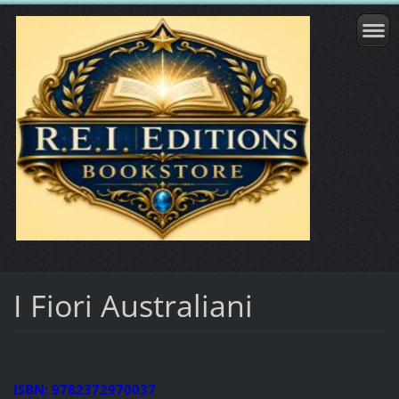
I Fiori Australiani
ISBN: 9782372970037