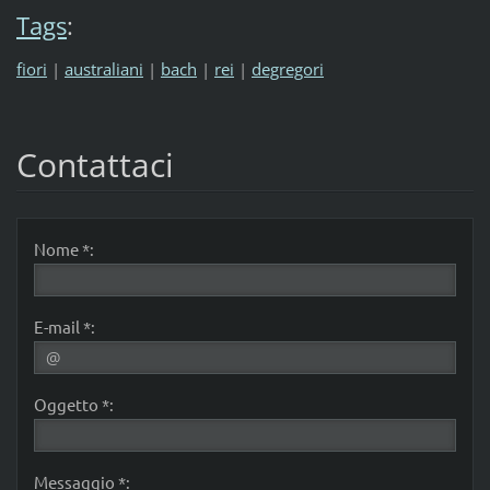
Tags
:
fiori
|
australiani
|
bach
|
rei
|
degregori
Contattaci
Nome *:
E-mail *:
Oggetto *:
Messaggio *: