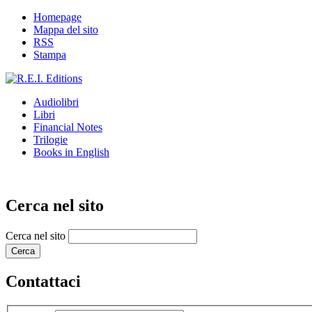
Homepage
Mappa del sito
RSS
Stampa
Audiolibri
Libri
Financial Notes
Trilogie
Books in English
Cerca nel sito
Cerca nel sito
Contattaci