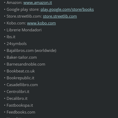
• Amazon:
www.amazon.it
• Google play store:
play.google.com/store/books
• Store.streetlib.com:
store.streetlib.com
• Kobo.com:
www.kobo.com
• Librerie Mondadori
• Ibs.it
• 24symbols
• Bajalibros.com (worldwide)
• Baker-tailor.com
• Barnesandnoble.com
• Bookbeat.co.uk
• Bookrepublic.it
• Casadellibro.com
• Centrolibri.it
• Decalibro.it
• Fastbookspa.it
• Feedbooks.com