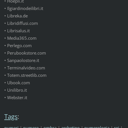
• Hoepli.it
• Ilgiardinodeilibri.it
• Libreka.de
• Libridiffusi.com
• Librisalus.it
• Media365.com
• Perlego.com
• Perubookstore.com
• Sanpaolostore.it
• Terminalvideo.com
• Totem.streetlib.com
• Ubook.com
• Unilibro.it
• Webster.it
Tags
:
numeri
|
numero
|
ombra
|
archetipo
|
numerologia
|
rei
|