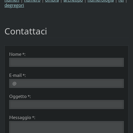
degregori
Contattaci
Nome *:
E-mail *:
Oggetto *:
Messaggio *: