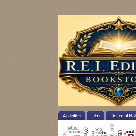
Audiolibri
Libri
Financial No