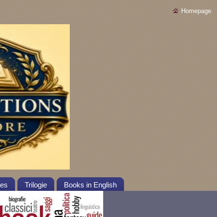
Homepage
tes
Trilogie
Books in English