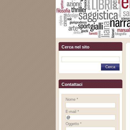
Cerca nel sito
Contattaci
Nome *
E-mail *
Oggetto *