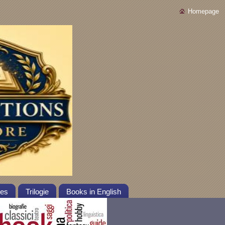
Homepage
tes
Trilogie
Books in English