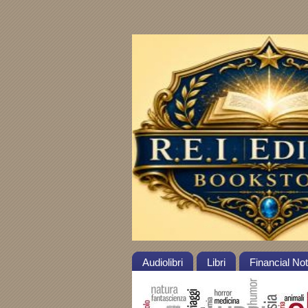
Audiolibri
Libri
Financial No