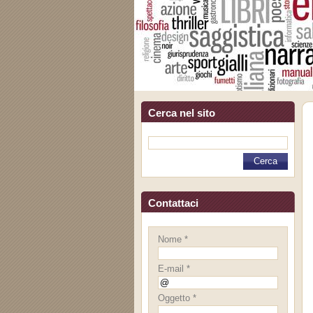
Cerca nel sito
Contattaci
Nome *
E-mail *
Oggetto *