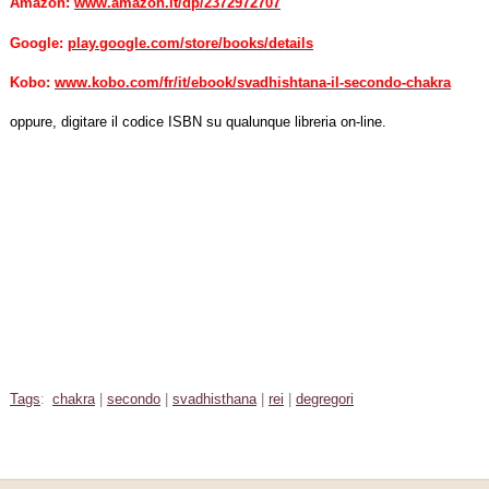
Amazon:
www.amazon.it/dp/2372972707
Google:
play.google.com/store/books/details
Kobo:
www.kobo.com/fr/it/ebook/svadhishtana-il-secondo-chakra
oppure, digitare il codice ISBN su qualunque libreria on-line.
Tags
:
chakra
|
secondo
|
svadhisthana
|
rei
|
degregori