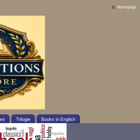
Homepage
tes
Trilogie
Books in English