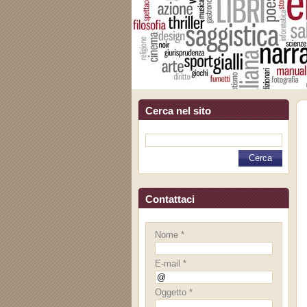
Cerca nel sito
Contattaci
Nome *
E-mail *
Oggetto *