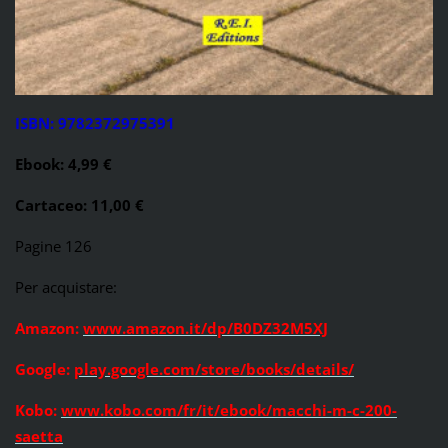
ISBN: 9782372975391
Ebook: 4,99 €
Cartaceo: 11,00 €
Pagine 126
Per acquistare:
Amazon:
www.amazon.it/dp/B0DZ32M5XJ
Google:
play.google.com/store/books/details/
Kobo:
www.kobo.com/fr/it/ebook/macchi-m-c-200-
saetta