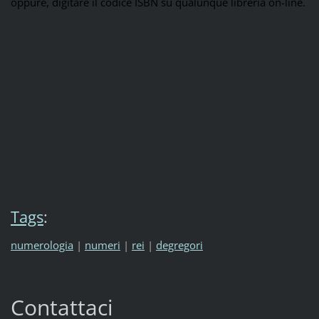
oppure, digitare il codice ISBN su qualunque libreria on-line.
Tags
:
numerologia
|
numeri
|
rei
|
degregori
Contattaci