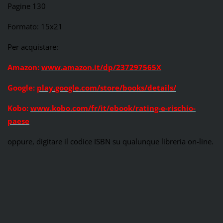
Pagine 130
Formato: 15x21
Per acquistare:
Amazon:
www.amazon.it/dp/237297565X
Google:
play.google.com/store/books/details/
Kobo:
www.kobo.com/fr/it/ebook/rating-e-rischio-
paese
oppure, digitare il codice ISBN su qualunque libreria on-line.