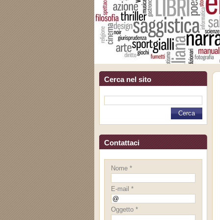
Cerca nel sito
Contattaci
Nome *
E-mail *
Oggetto *