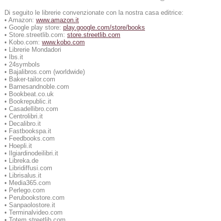
Di seguito le librerie convenzionate con la nostra casa editrice:
• Amazon:
www.amazon.it
• Google play store:
play.google.com/store/books
• Store.streetlib.com:
store.streetlib.com
• Kobo.com:
www.kobo.com
• Librerie Mondadori
• Ibs.it
• 24symbols
• Bajalibros.com (worldwide)
• Baker-tailor.com
• Barnesandnoble.com
• Bookbeat.co.uk
• Bookrepublic.it
• Casadellibro.com
• Centrolibri.it
• Decalibro.it
• Fastbookspa.it
• Feedbooks.com
• Hoepli.it
• Ilgiardinodeilibri.it
• Libreka.de
• Libridiffusi.com
• Librisalus.it
• Media365.com
• Perlego.com
• Perubookstore.com
• Sanpaolostore.it
• Terminalvideo.com
• Totem.streetlib.com