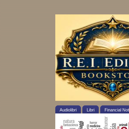
Audiolibri
Libri
Financial No