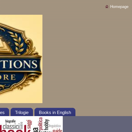
Homepage
tes
Trilogie
Books in English