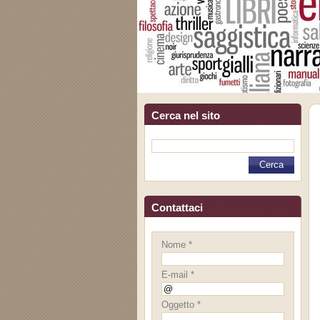
Cerca nel sito
Contattaci
Nome *
E-mail *
Oggetto *