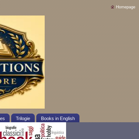
Homepage
tes
Trilogie
Books in English