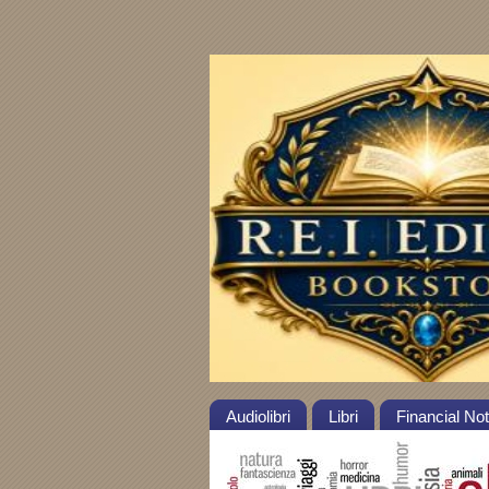
Audiolibri
Libri
Financial No