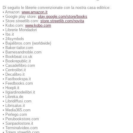
Di seguito le librerie convenzionate con la nostra casa editrice:
• Amazon:
www.amazon.it
• Google play store:
play.google.com/store/books
• Store.streetlib.com:
store.streetlib.com/novita
• Kobo.com:
www.kobo.com
• Librerie Mondadori
• Ibs.it
• 24symbols
• Bajalibros.com (worldwide)
• Baker-tailor.com
• Barnesandnoble.com
• Bookbeat.co.uk
• Bookrepublic.it
• Casadellibro.com
• Centrolibri.it
• Decalibro.it
• Fastbookspa.it
• Feedbooks.com
• Hoepli.it
• Ilgiardinodeilibri.it
• Libreka.de
• Libridiffusi.com
• Librisalus.it
• Media365.com
• Perlego.com
• Perubookstore.com
• Sanpaolostore.it
• Terminalvideo.com
• Totem.streetlib.com