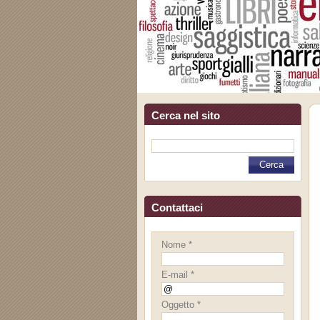
Cerca nel sito
Contattaci
Nome *
E-mail *
Oggetto *