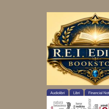
Audiolibri
Libri
Financial No