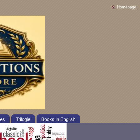
Homepage
tes
Trilogie
Books in English