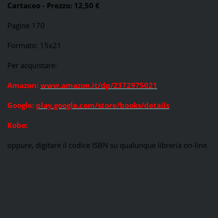
Cartaceo - Prezzo: 12,50 €
Pagine 170
Formato: 15x21
Per acquistare:
Amazon:
www.amazon.it/dp/2372975021
Google:
play.google.com/store/books/details
Kobo:
oppure, digitare il codice ISBN su qualunque libreria on-line.