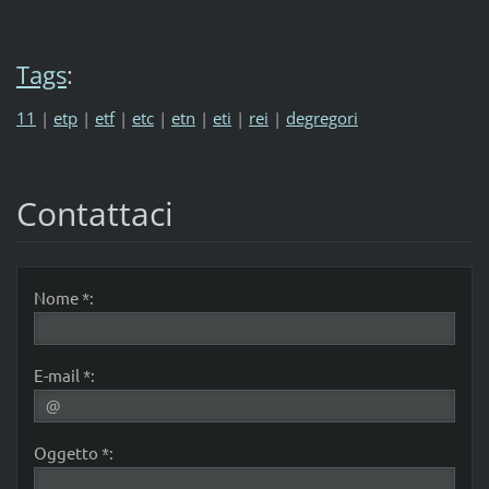
Tags
:
11
|
etp
|
etf
|
etc
|
etn
|
eti
|
rei
|
degregori
Contattaci
Nome *:
E-mail *:
Oggetto *: