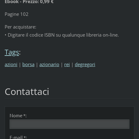
Ebook - Prezzo: 0,99 €
Pagine 102
Per acquistare:
• Digitare il codice ISBN su qualunque libreria on-line.
Tags
:
azioni
|
borsa
|
azionario
|
rei
|
degregori
Contattaci
Nome *:
E-mail *: